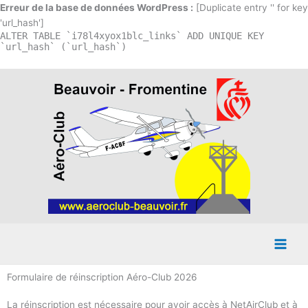
Aller
Erreur de la base de données WordPress :
[Duplicate entry '' for key
au
'url_hash']
ALTER TABLE `i78l4xyox1blc_links` ADD UNIQUE KEY
contenu
`url_hash` (`url_hash`)
Formulaire de réinscription Aéro-Club 2026
La réinscription est nécessaire pour avoir accès à NetAirClub et à