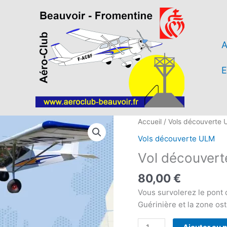
A
E
quantité
Accueil
/
Vols découverte
de
Vols découverte ULM
Vol
Vol découvert
découverte
ULM
80,00
€
circuit
Vous survolerez le pont d
Barbâtre
Guérinière et la zone os