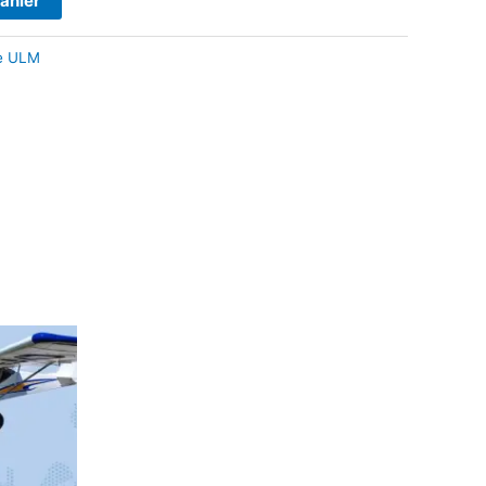
panier
te ULM