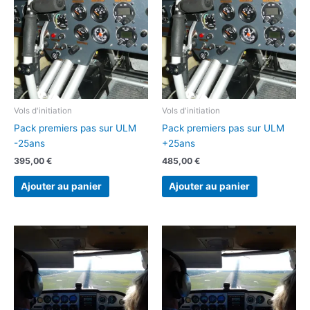
Vols d'initiation
Vols d'initiation
Pack premiers pas sur ULM
Pack premiers pas sur ULM
-25ans
+25ans
395,00
€
485,00
€
Ajouter au panier
Ajouter au panier